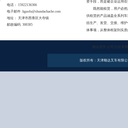
资手段，而是被企业运用在
电话： 15922136366
既然能租赁，用户必然好
电子邮件: liguofu@shundachache.com
供租赁的产品涵盖全系列车
地址： 天津市西青区大寺镇
括生产、发货、交接、维护
邮政编码: 300385
体事项，从整体框架到实质
顺达首页
公司介绍
新
版权所有：天津顺达叉车有限公