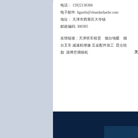
电话： 15922136366
电子邮件: liguofu@shundachache.com
地址： 天津市西青区大寺镇
邮政编码: 300385
友情链接：
天津班车租赁
烟台地暖
烟
台叉车
减速机维修
五金配件加工
昆仑轮
天
胎
淄博空调移机