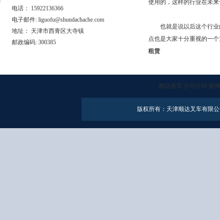
使用的，这样的行业在未来
电话： 15922136366
电子邮件: liguofu@shundachache.com
也就是说以后这个行业的
地址： 天津市西青区大寺镇
点也是大家十分重视的一个
邮政编码: 300385
租赁
顺达首页
公司介绍
新
版权所有：天津顺达叉车有限公