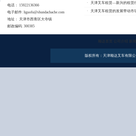
·
天津叉车租赁—新兴的租赁
电话： 15922136366
·
天津叉车租赁的发展带动市
电子邮件: liguofu@shundachache.com
地址： 天津市西青区大寺镇
邮政编码: 300385
顺达首页
公司介绍
新
版权所有：天津顺达叉车有限公